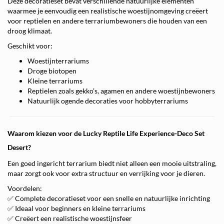
Deze decoratieset bevat verschillende natuurlijke elementen
waarmee je eenvoudig een realistische woestijnomgeving creëert
voor reptielen en andere terrariumbewoners die houden van een
droog klimaat.
Geschikt voor:
Woestijnterrariums
Droge biotopen
Kleine terrariums
Reptielen zoals gekko’s, agamen en andere woestijnbewoners
Natuurlijk ogende decoraties voor hobbyterrariums
Waarom kiezen voor de Lucky Reptile Life Experience-Deco Set
Desert?
Een goed ingericht terrarium biedt niet alleen een mooie uitstraling,
maar zorgt ook voor extra structuur en verrijking voor je dieren.
Voordelen:
✅ Complete decoratieset voor een snelle en natuurlijke inrichting
✅ Ideaal voor beginners en kleine terrariums
✅ Creëert een realistische woestijnsfeer