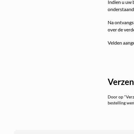
Indien u uw 
onderstaande
Na ontvangst
over de verd
Velden aanged
Verzen
Door op "Verze
bestelling we