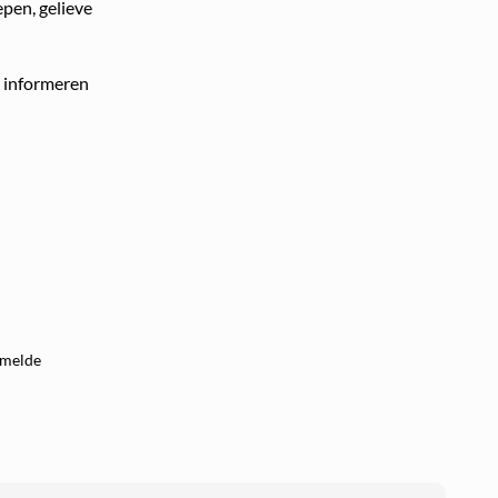
pen, gelieve
u informeren
rmelde