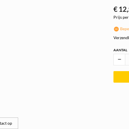
€
12
Prijs per
Bepe
Verzend
AANTAL
remove
act op