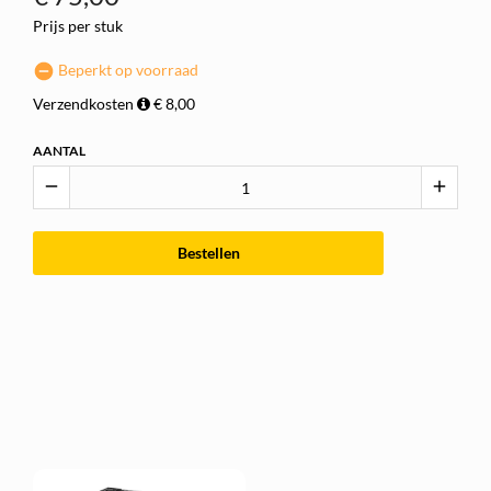
Prijs per stuk
Beperkt op voorraad
Verzendkosten
€ 8,00
AANTAL
remove
add
Bestellen