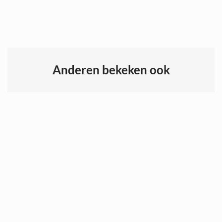
Anderen bekeken ook
ZM Terrarium - PALUDARIUM SKYSCRAPER 45x45x90cm
TerraShop StartKlaar – Woestijn Essential Plus 'Recupelbijdrage inclusief'
€
265,00
€
585,00
Bekijk
Bestellen